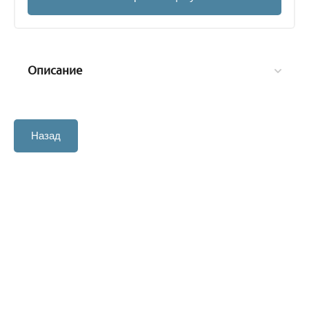
Описание
Назад
©2014 - 2026 ООО «Латом» ОГРН 5147746387014