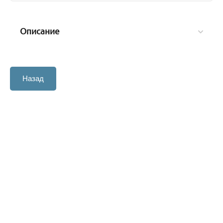
Описание
Назад
©2014 - 2026 ООО «Латом» ОГРН 5147746387014
+79857602361