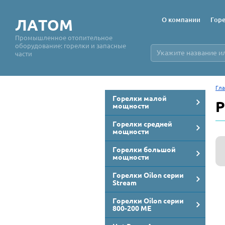
О компании
Горе
ЛАТОМ
Промышленное отопительное
оборудование: горелки и запасные
части
Гла
Горелки малой
Р
мощности
Горелки средней
мощности
Горелки большой
мощности
Горелки Oilon серии
Stream
Горелки Oilon серии
800-200 ME