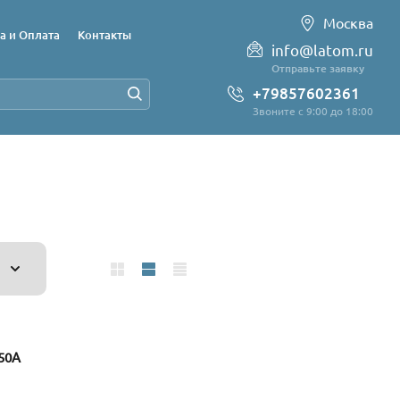
Москва
а и Оплата
Контакты
info@latom.ru
Отправьте заявку
+79857602361
Звоните с 9:00 до 18:00
50A