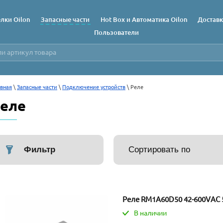
лки Oilon
Запасные части
Hot Box и Автоматика Oilon
Доставк
Пользователи
вная
 \ 
Запасные части
 \ 
Подключение устройств
 \ Реле
еле
Фильтр
Сортировать по
Реле RM1A60D50 42-600VAC 
В наличии